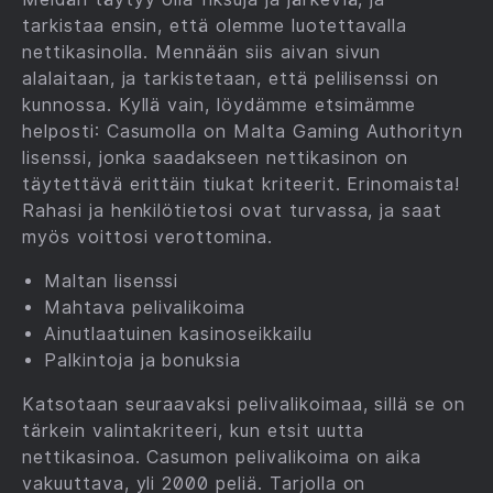
tarkistaa ensin, että olemme luotettavalla
nettikasinolla. Mennään siis aivan sivun
alalaitaan, ja tarkistetaan, että pelilisenssi on
kunnossa. Kyllä vain, löydämme etsimämme
helposti: Casumolla on Malta Gaming Authorityn
lisenssi, jonka saadakseen nettikasinon on
täytettävä erittäin tiukat kriteerit. Erinomaista!
Rahasi ja henkilötietosi ovat turvassa, ja saat
myös voittosi verottomina.
Maltan lisenssi
Mahtava pelivalikoima
Ainutlaatuinen kasinoseikkailu
Palkintoja ja bonuksia
Katsotaan seuraavaksi pelivalikoimaa, sillä se on
tärkein valintakriteeri, kun etsit uutta
nettikasinoa. Casumon pelivalikoima on aika
vakuuttava, yli 2000 peliä. Tarjolla on