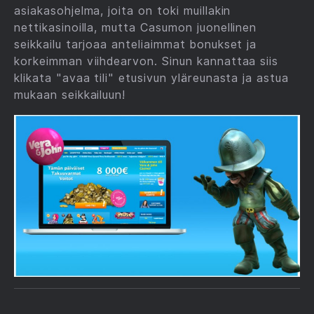
asiakasohjelma, joita on toki muillakin
nettikasinoilla, mutta Casumon juonellinen
seikkailu tarjoaa anteliaimmat bonukset ja
korkeimman viihdearvon. Sinun kannattaa siis
klikata "avaa tili" etusivun yläreunasta ja astua
mukaan seikkailuun!