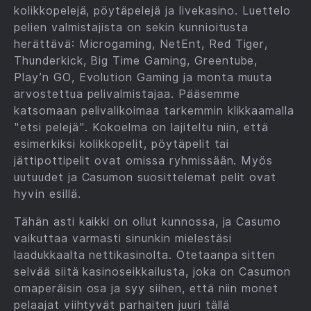
kolikkopelejä, pöytäpelejä ja livekasino. Luettelo
pelien valmistajista on sekin kunnioitusta
herättävä: Microgaming, NetEnt, Red Tiger,
Thunderkick, Big Time Gaming, Greentube,
Play’n GO, Evolution Gaming ja monta muuta
arvostettua pelivalmistajaa. Pääsemme
katsomaan pelivalikoimaa tarkemmin klikkaamalla
"etsi pelejä". Kokoelma on lajiteltu niin, että
esimerkiksi kolikkopelit, pöytäpelit tai
jättipottipelit ovat omissa ryhmissään. Myös
uutuudet ja Casumon suosittelemat pelit ovat
hyvin esillä.
Tähän asti kaikki on ollut kunnossa, ja Casumo
vaikuttaa varmasti sinunkin mielestäsi
laadukkaalta nettikasinolta. Otetaanpa sitten
selvää siitä kasinoseikkailusta, joka on Casumon
omaperäisin osa ja syy siihen, että niin monet
pelaajat viihtyvät parhaiten juuri tällä